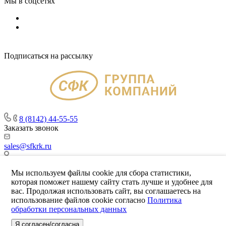
Мы в соцсетях
Подписаться на рассылку
8 (8142) 44-55-55
Заказать звонок
sales@sfkrk.ru
г. Петрозаводск, ул. Красная, д. 10
Мы используем файлы cookie для сбора статистики,
© 2026 Строительно-финансовая компания «СФК».
которая поможет нашему сайту стать лучше и удобнее для
Представленная информация на сайте носит рекламный
вас. Продолжая использовать сайт, вы соглашаетесь на
характер и не вляется публичной офертой.
использование файлов cookie согласно
Политика
Подобрать Квартиру
обработки персональных данных
Политика конфиденциальности
Я согласен/согласна