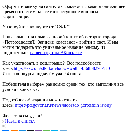
Оформите заявку на сайте, мы свяжемся с вами в ближайшее
время и ответим на все интересующие вопросы.
Задать вопрос
Участвуйте в конкурсе от "СФК"!
Наша компания помогла новой книге об истории города
«ПетрозаводскЪ. Записки краеведов» выйти в свет. И мы
хотим подарить это уникальное издание одному из
подписчиков
нашей группы ВКонтакте
.
Как участвовать в розыгрыше? Все подробности
здесь:
https://vk.com/sfk_karelia?w=wall-143685829_4816
Итоги конкурса подведём уже 24 июля.
Победителя выберем рандомно среди тех, кто выполнил все
условия конкурса.
Подробнее об издании можно узнать
здесь:
https://ptzgovorit.ru/news/eldorado-gorodskih-istoriy..
Желаем всем удачи!
Назад к списку